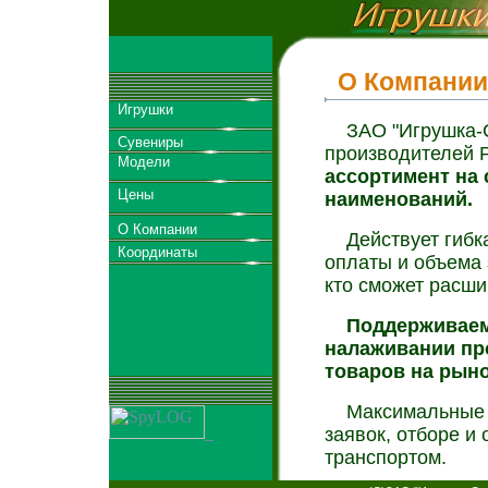
О Компании
Игрушки
ЗАО "Игрушка-Су
Сувениры
производителей 
Модели
ассортимент на 
Цены
наименований.
О Компании
Действует гибкая
Координаты
оплаты и объема 
кто сможет расши
Поддерживаем п
налаживании пр
товаров на рыно
Максимальные уд
заявок, отборе и
транспортом.